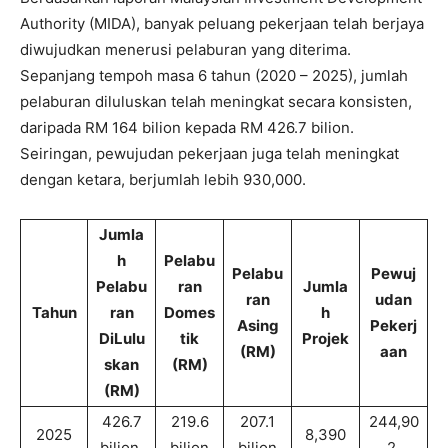
Authority (MIDA), banyak peluang pekerjaan telah berjaya
diwujudkan menerusi pelaburan yang diterima.
Sepanjang tempoh masa 6 tahun (2020 – 2025), jumlah
pelaburan diluluskan telah meningkat secara konsisten,
daripada RM 164 bilion kepada RM 426.7 bilion.
Seiringan, pewujudan pekerjaan juga telah meningkat
dengan ketara, berjumlah lebih 930,000.
Jumla
h
Pelabu
Pelabu
Pewuj
Pelabu
ran
Jumla
ran
udan
Tahun
ran
Domes
h
Asing
Pekerj
DiLulu
tik
Projek
(RM)
aan
skan
(RM)
(RM)
426.7
219.6
207.1
244,90
2025
8,390
bilion
bilion
bilion
2