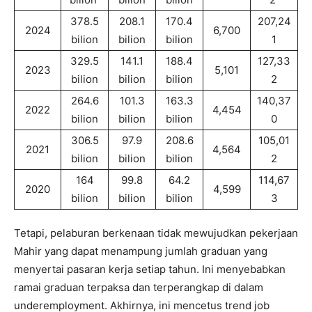
378.5
208.1
170.4
207,24
2024
6,700
bilion
bilion
bilion
1
329.5
141.1
188.4
127,33
2023
5,101
bilion
bilion
bilion
2
264.6
101.3
163.3
140,37
2022
4,454
bilion
bilion
bilion
0
306.5
97.9
208.6
105,01
2021
4,564
bilion
bilion
bilion
2
164
99.8
64.2
114,67
2020
4,599
bilion
bilion
bilion
3
Tetapi, pelaburan berkenaan tidak mewujudkan pekerjaan
Mahir yang dapat menampung jumlah graduan yang
menyertai pasaran kerja setiap tahun. Ini menyebabkan
ramai graduan terpaksa dan terperangkap di dalam
underemployment. Akhirnya, ini mencetus trend job