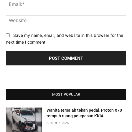
Ema
Web
Save my name, email, and website in this browser for the
next time I comment.
MOST POPULAR
Wanita tersalah tekan pedal, Proton X70
rempuh ruang pelepasan KKIA
August 7, 2026