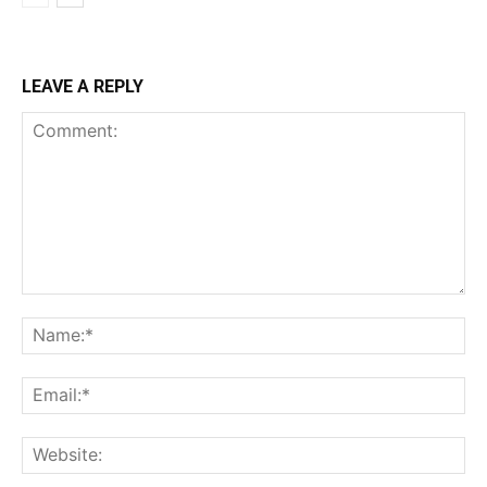
LEAVE A REPLY
Comment:
Na
Ema
Web