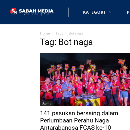
KATEGORI
P
Home
Tags
Bot naga
Tag: Bot naga
Utama
141 pasukan bersaing dalam
Perlumbaan Perahu Naga
Antarabangsa FCAS ke-10