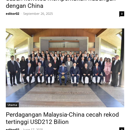
dengan China
editor02
-
September 26, 2025
0
Utama
Perdagangan Malaysia-China cecah rekod
tertinggi USD212 Bilion
editor02
-
June 17, 2025
0