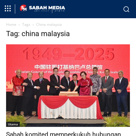
Home
Tags
China malaysia
Tag: china malaysia
Utama
Sabah komited memperkukuh hubungan