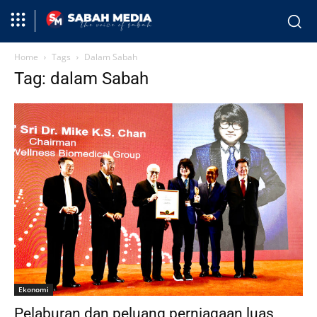
Home
Tags
Dalam Sabah
Tag: dalam Sabah
Ekonomi
Pelaburan dan peluang perniagaan luas