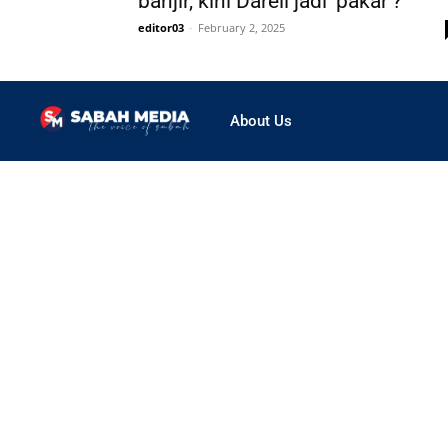
banjir, kini Darell jadi ‘pakar’?
editor03
-
February 2, 2025
About Us