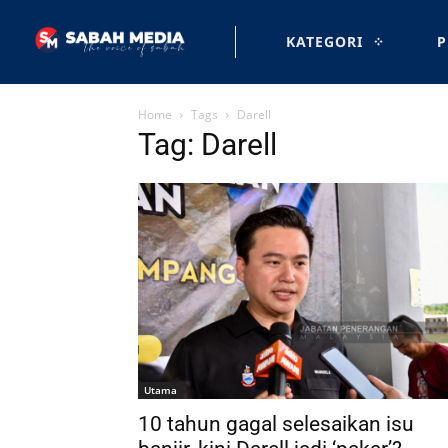
KATEGORI
P
Home
Tags
Darell
Tag: Darell
Utama
10 tahun gagal selesaikan isu