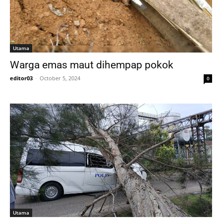
Utama
Warga emas maut dihempap pokok
editor03
-
October 5, 2024
0
Utama