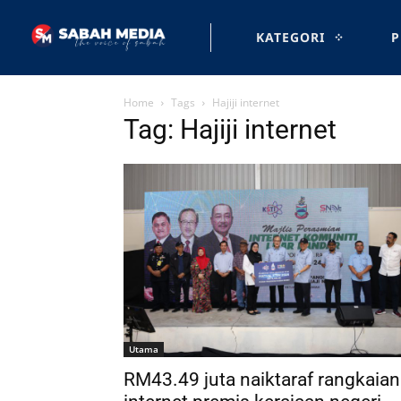
KATEGORI
P
Home
Tags
Hajiji internet
Tag: Hajiji internet
Utama
RM43.49 juta naiktaraf rangkaian