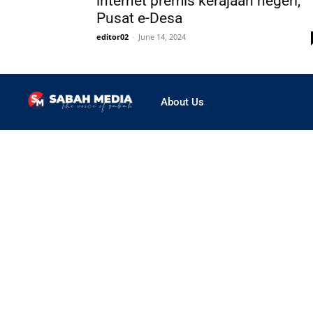
internet premis kerajaan negeri,
Pusat e-Desa
editor02
-
June 14, 2024
About Us