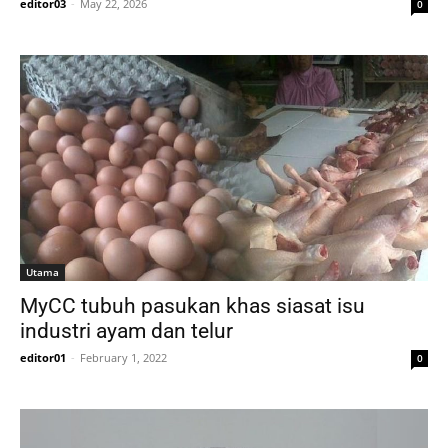
editor03
-
May 22, 2026
0
Utama
MyCC tubuh pasukan khas siasat isu
industri ayam dan telur
editor01
-
February 1, 2022
0