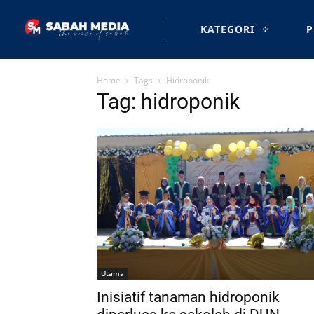
KATEGORI
P
Home
Tags
Hidroponik
Tag: hidroponik
Utama
Inisiatif tanaman hidroponik