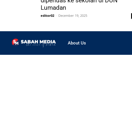
diperluas ke sekolah di DUN
Lumadan
editor02
-
December 19, 2025
About Us