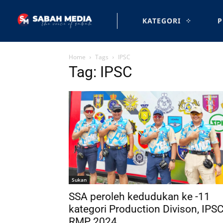
KATEGORI
P
Home
Tags
IPSC
Tag: IPSC
Sukan
SSA peroleh kedudukan ke -11
kategori Production Divison, IPS
RMP 2024