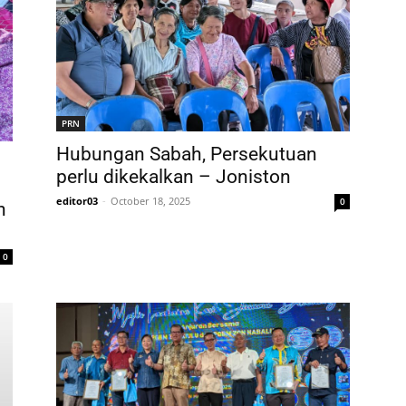
PRN
Hubungan Sabah, Persekutuan
perlu dikekalkan – Joniston
editor03
-
October 18, 2025
0
n
0