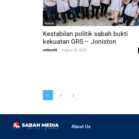
Politik
Kestabilan politik sabah bukti
kekuatan GRS – Joniston
editor03
-
August 22, 2025
1
2
About Us