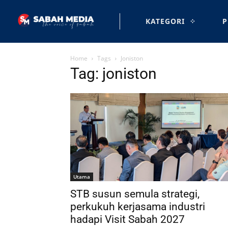
KATEGORI
P
Home
Tags
Joniston
Tag: joniston
Utama
STB susun semula strategi,
perkukuh kerjasama industri
hadapi Visit Sabah 2027