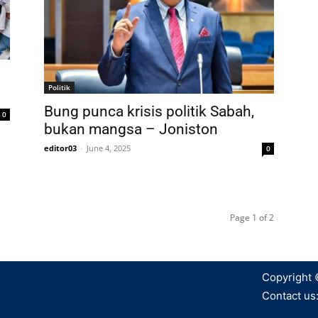
Politik
Bung punca krisis politik Sabah,
0
bukan mangsa – Joniston
editor03
-
June 4, 2025
0
Page 1 of 2
Copyright 
Contact us