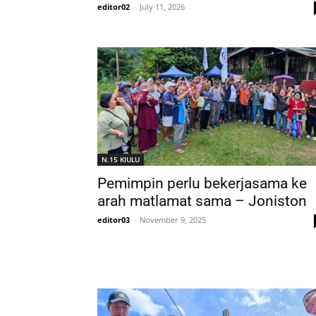
editor02
-
July 11, 2026
N.15 KIULU
Pemimpin perlu bekerjasama ke
arah matlamat sama – Joniston
editor03
-
November 9, 2025