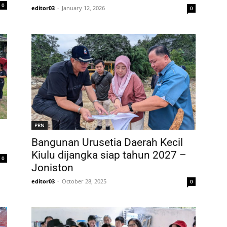
0
editor03
-
January 12, 2026
0
PRN
Bangunan Urusetia Daerah Kecil
Kiulu dijangka siap tahun 2027 –
0
Joniston
editor03
-
October 28, 2025
0