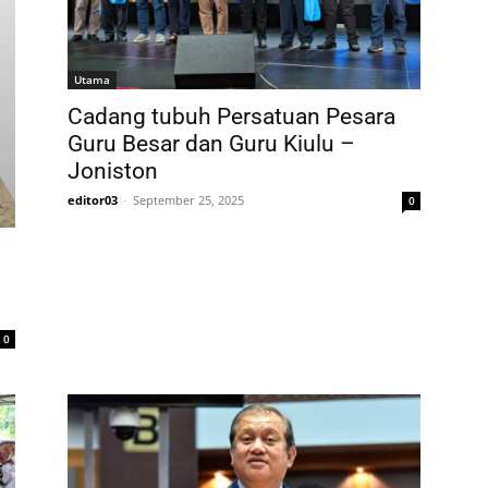
Utama
Cadang tubuh Persatuan Pesara
Guru Besar dan Guru Kiulu –
Joniston
editor03
-
September 25, 2025
0
0