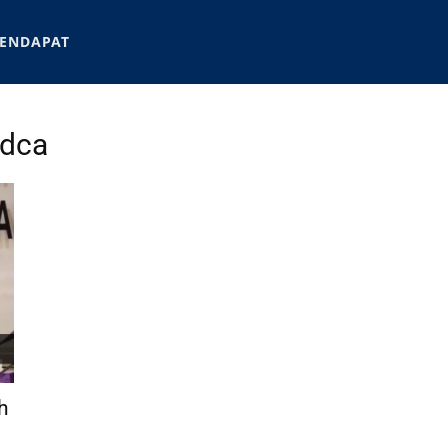
ENDAPAT
kdca
h