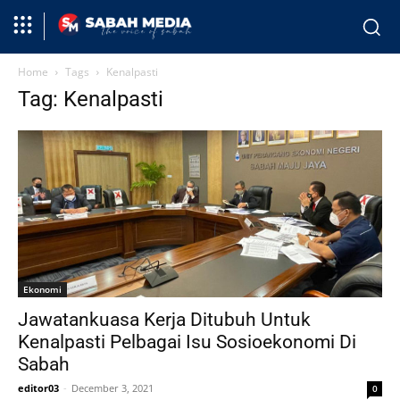
Home
Tags
Kenalpasti
Tag: Kenalpasti
Ekonomi
Jawatankuasa Kerja Ditubuh Untuk
Kenalpasti Pelbagai Isu Sosioekonomi Di
Sabah
editor03
-
December 3, 2021
0