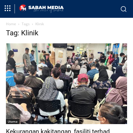
Home
Tags
Klinik
Tag: Klinik
Utama
Kekurangan kakitangan, fasiliti terhad