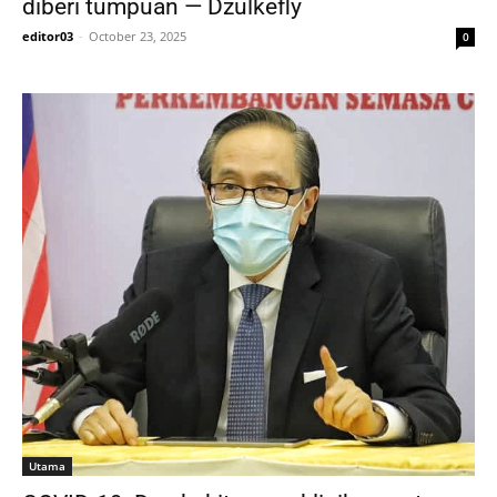
diberi tumpuan — Dzulkefly
editor03
-
October 23, 2025
0
Utama