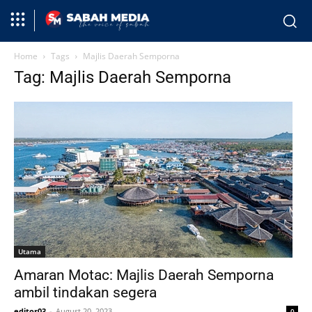
Home
Tags
Majlis Daerah Semporna
Tag: Majlis Daerah Semporna
Utama
Amaran Motac: Majlis Daerah Semporna
ambil tindakan segera
editor03
-
August 20, 2023
0