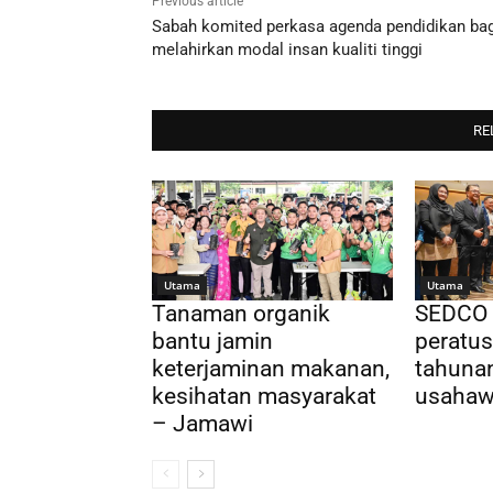
Previous article
Sabah komited perkasa agenda pendidikan bag
melahirkan modal insan kualiti tinggi
RE
Utama
Utama
Tanaman organik
SEDCO 
bantu jamin
peratu
keterjaminan makanan,
tahuna
kesihatan masyarakat
usaha
– Jamawi