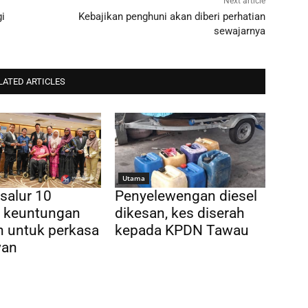
Next article
i
Kebajikan penghuni akan diberi perhatian
sewajarnya
LATED ARTICLES
Utama
salur 10
Penyelewengan diesel
s keuntungan
dikesan, kes diserah
n untuk perkasa
kepada KPDN Tawau
wan