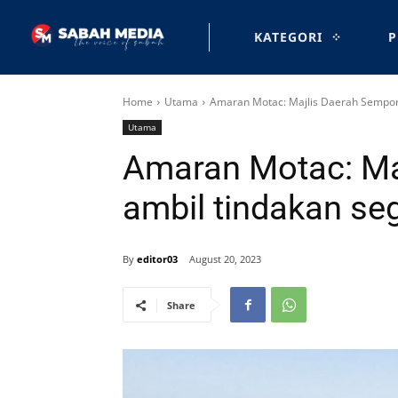
KATEGORI
P
Home
Utama
Amaran Motac: Majlis Daerah Sempor
Utama
Amaran Motac: Ma
ambil tindakan se
By
editor03
August 20, 2023
Share