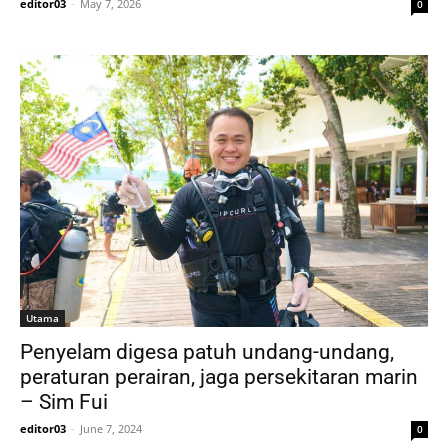
editor03
-
May 7, 2026
0
Utama
Penyelam digesa patuh undang-undang,
peraturan perairan, jaga persekitaran marin
– Sim Fui
editor03
-
June 7, 2024
0