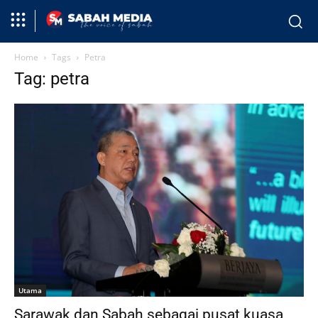
Home
Tags
Petra
Tag: petra
Utama
Sarawak dan Sabah sebagai pusat kuasa