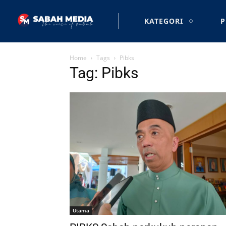
KATEGORI
P
Home
Tags
Pibks
Tag: Pibks
Utama