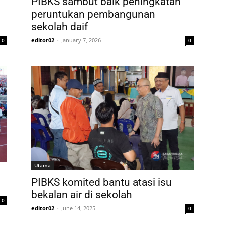
PIBKS sambut baik peningkatan
peruntukan pembangunan
sekolah daif
editor02
-
January 7, 2026
0
0
Utama
PIBKS komited bantu atasi isu
bekalan air di sekolah
0
editor02
-
June 14, 2025
0