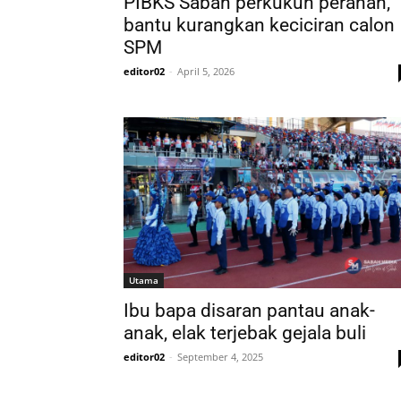
PIBKS Sabah perkukuh peranan,
bantu kurangkan keciciran calon
SPM
editor02
-
April 5, 2026
Utama
Ibu bapa disaran pantau anak-
anak, elak terjebak gejala buli
editor02
-
September 4, 2025