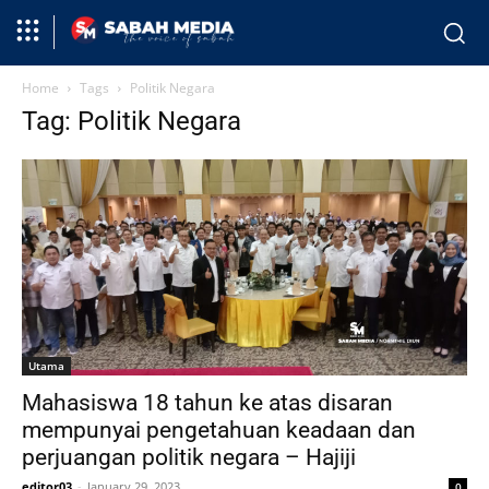
Home
Tags
Politik Negara
Tag: Politik Negara
Utama
Mahasiswa 18 tahun ke atas disaran
mempunyai pengetahuan keadaan dan
perjuangan politik negara – Hajiji
editor03
-
January 29, 2023
0