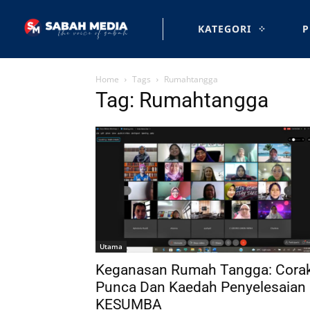
KATEGORI
P
Home
Tags
Rumahtangga
Tag: Rumahtangga
Utama
Keganasan Rumah Tangga: Corak
Punca Dan Kaedah Penyelesaian
KESUMBA