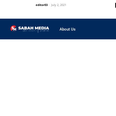
editor03
-
July 2, 2021
About Us