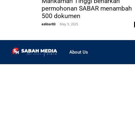
Mahkamah Tinggi benarkan
permohonan SABAR menambah
500 dokumen
editor03
-
May 9, 2025
About Us