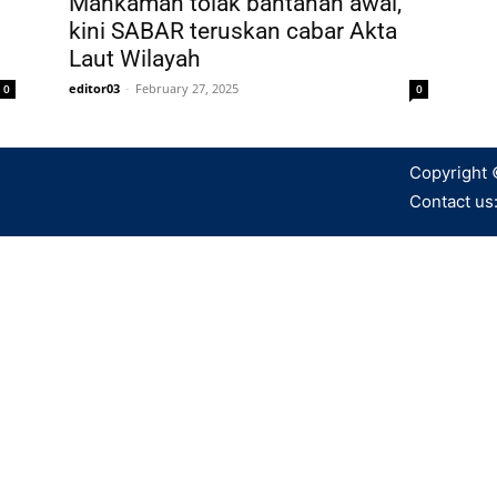
Mahkamah tolak bantahan awal,
kini SABAR teruskan cabar Akta
Laut Wilayah
editor03
-
February 27, 2025
0
0
Copyright 
Contact us