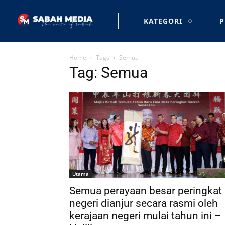
KATEGORI
P
Home
Tags
Semua
Tag: Semua
Utama
Semua perayaan besar peringkat
negeri dianjur secara rasmi oleh
kerajaan negeri mulai tahun ini –