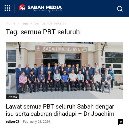
Home
Tags
Semua PBT seluruh
Tag: semua PBT seluruh
Utama
Lawat semua PBT seluruh Sabah dengar
isu serta cabaran dihadapi – Dr Joachim
editor03
-
February 21, 2024
0