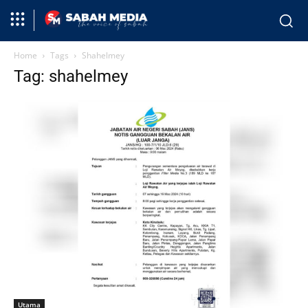
Home
Tags
Shahelmey
Tag: shahelmey
Utama