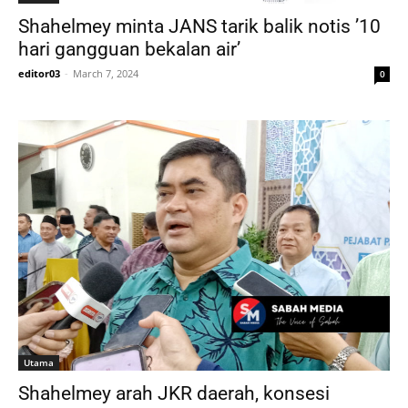
Shahelmey minta JANS tarik balik notis ’10
hari gangguan bekalan air’
editor03
-
March 7, 2024
0
Utama
Shahelmey arah JKR daerah, konsesi