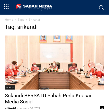
Home
Tags
Srikandi
Tag: srikandi
Politik
Srikandi BERSATU Sabah Perlu Kuasai
Media Sosial
editor02
-
January 10, 2022
0