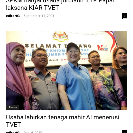
SPRM hargai usaha jurulatih ILTP Papar
laksana KIAR TVET
editor03
-
September 14, 2023
0
Utama
Usaha lahirkan tenaga mahir AI menerusi
TVET
editor03
-
May 6, 2023
0