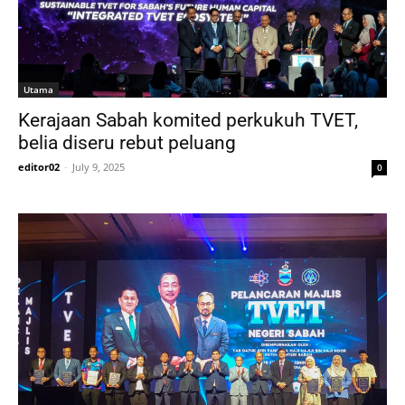
Utama
Kerajaan Sabah komited perkukuh TVET,
belia diseru rebut peluang
editor02
-
July 9, 2025
0