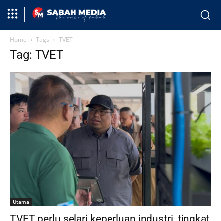
Home
Tags
TVET
Tag: TVET
Utama
TVET perlu selari keperluan industri, tingkat