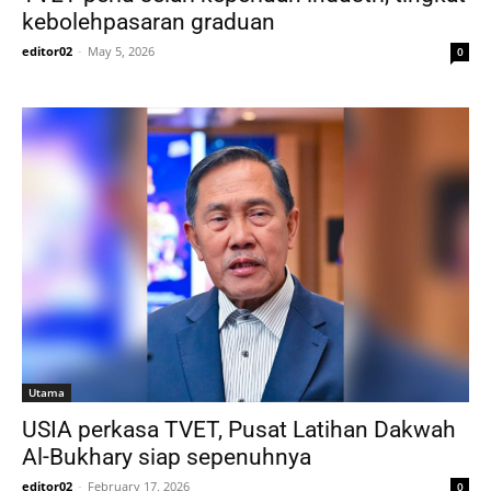
kebolehpasaran graduan
editor02
-
May 5, 2026
0
Utama
USIA perkasa TVET, Pusat Latihan Dakwah
Al-Bukhary siap sepenuhnya
editor02
-
February 17, 2026
0