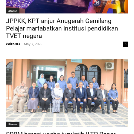
Utama
JPPKK, KPT anjur Anugerah Gemilang
Pelajar martabatkan institusi pendidikan
TVET negara
editor03
-
May 7, 2025
0
Utama