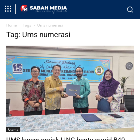
Home
Tags
Ums numerasi
Tag: Ums numerasi
Utama
UMS lancar projek LINC bantu murid B40