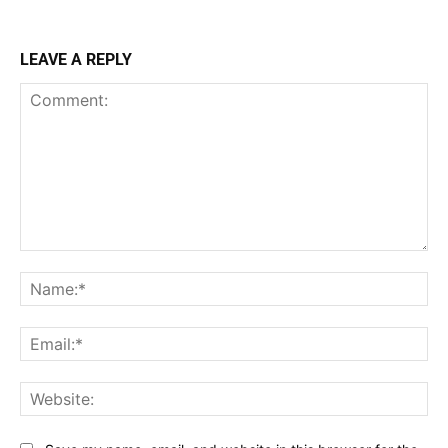
LEAVE A REPLY
Comment:
Na
Ema
Web