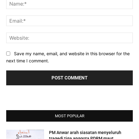
Na
Ema
Web
Save my name, email, and website in this browser for the
next time I comment.
MOST POPULAR
PM Anwar arah siasatan menyeluruh
tragedi tiga anggota PDRM maut