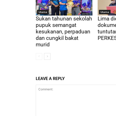
Utama
Utama
Sukan tahunan sekolah
Lima d
pupuk semangat
dokume
kesukanan, perpaduan
tuntuta
dan cungkil bakat
PERKE
murid
LEAVE A REPLY