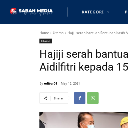
KATEGORI
P
Home
Utama
Hajiji serah bantuan Sentuhan Kasih A
Utama
Hajiji serah bant
Aidilfitri kepada 
By
editor01
May 12, 2021
Share