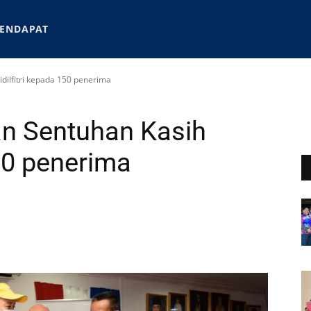
ENDAPAT
idilfitri kepada 150 penerima
uan Sentuhan Kasih
150 penerima