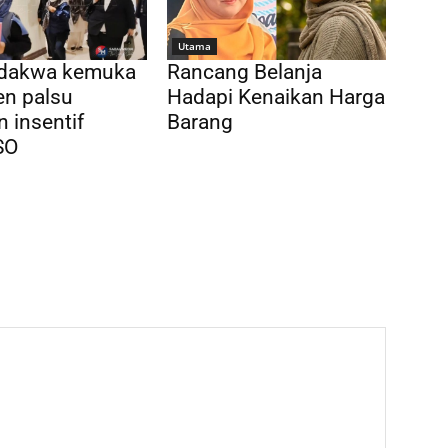
Utama
idakwa kemuka
Rancang Belanja
n palsu
Hadapi Kenaikan Harga
n insentif
Barang
SO