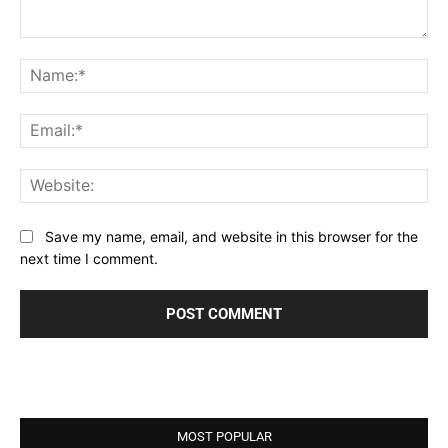
Comment:
Na
Ema
Web
Save my name, email, and website in this browser for the
next time I comment.
MOST POPULAR