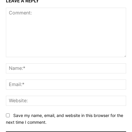
LEAVE A REPLY
Comment:
Na
Ema
Web
Save my name, email, and website in this browser for the
next time I comment.