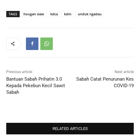
TAGS
hougan siaw
kdca
kdm
unduk ngadau
Previous article
Next article
Bantuan Sabah Prihatin 3.0
Sabah Catat Penurunan Kes
Kepada Pekebun Kecil Sawit
COVID-19
Sabah
RELATED ARTICLES