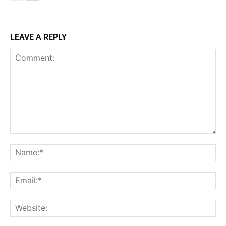
LEAVE A REPLY
Comment:
Na
Ema
Web