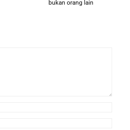
bukan orang lain
Name:*
Email:*