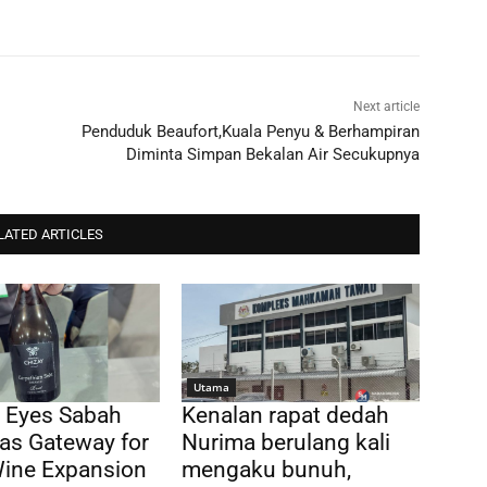
Next article
Penduduk Beaufort,Kuala Penyu & Berhampiran
Diminta Simpan Bekalan Air Secukupnya
LATED ARTICLES
Utama
 Eyes Sabah
Kenalan rapat dedah
as Gateway for
Nurima berulang kali
Wine Expansion
mengaku bunuh,