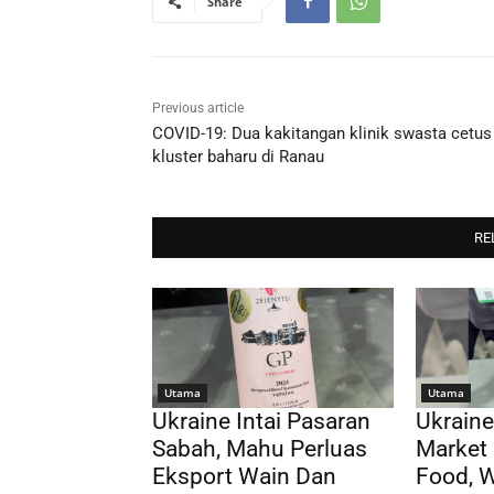
Share
Previous article
COVID-19: Dua kakitangan klinik swasta cetus
kluster baharu di Ranau
RE
Utama
Utama
Ukraine Intai Pasaran
Ukraine
Sabah, Mahu Perluas
Market 
Eksport Wain Dan
Food, 