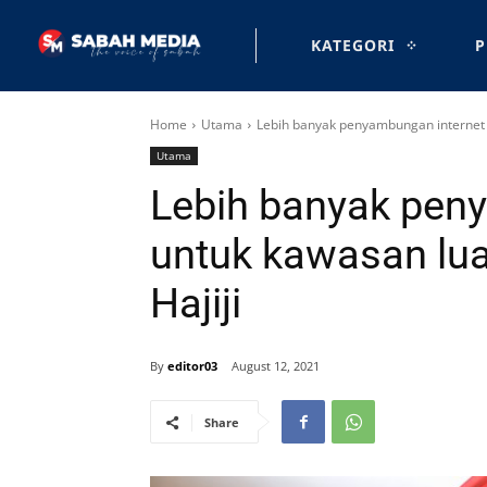
KATEGORI
P
Home
Utama
Lebih banyak penyambungan internet u
Utama
Lebih banyak pen
untuk kawasan lu
Hajiji
By
editor03
August 12, 2021
Share