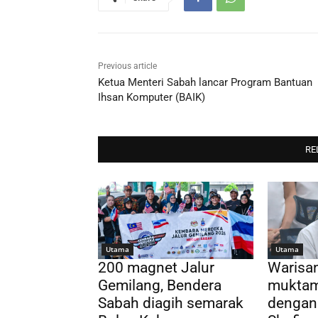
Previous article
Ketua Menteri Sabah lancar Program Bantuan
Ihsan Komputer (BAIK)
RE
Utama
Utama
200 magnet Jalur
Warisa
Gemilang, Bendera
muktam
Sabah diagih semarak
dengan