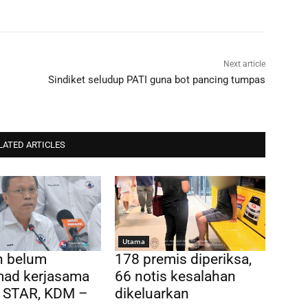
Next article
Sindiket seludup PATI guna bot pancing tumpas
LATED ARTICLES
Utama
n belum
178 premis diperiksa,
ad kerjasama
66 notis kesalahan
 STAR, KDM –
dikeluarkan