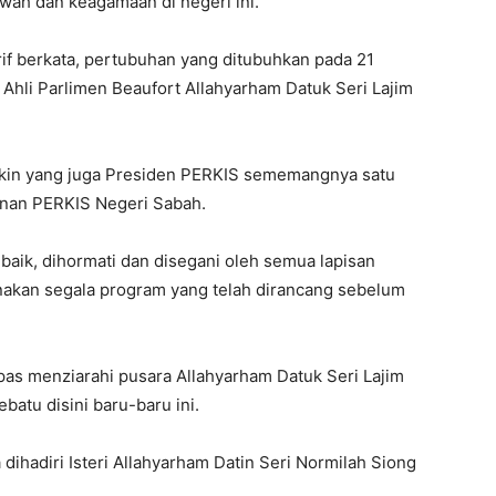
wah dan keagamaan di negeri ini.
if berkata, pertubuhan yang ditubuhkan pada 21
s Ahli Parlimen Beaufort Allahyarham Datuk Seri Lajim
Ukin yang juga Presiden PERKIS sememangnya satu
inan PERKIS Negeri Sabah.
aik, dihormati dan disegani oleh semua lapisan
anakan segala program yang telah dirancang sebelum
epas menziarahi pusara Allahyarham Datuk Seri Lajim
atu disini baru-baru ini.
 dihadiri Isteri Allahyarham Datin Seri Normilah Siong