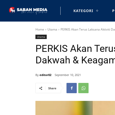
KATEGORI
P
Home
Utama
PERKIS Akan Terus Laksana Aktiviti
Utama
PERKIS Akan Terus
Dakwah & Keagam
By
editor02
September 10, 2021
Share