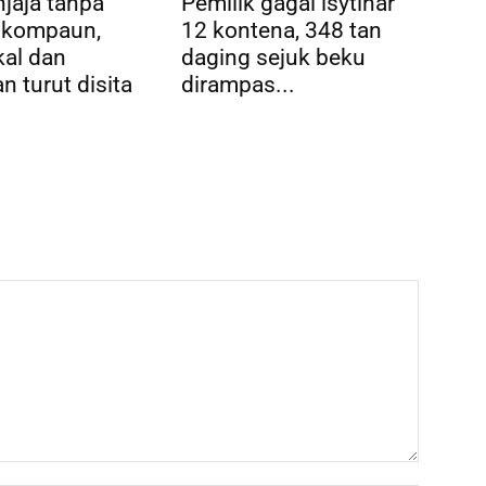
jaja tanpa
Pemilik gagal isytihar
dikompaun,
12 kontena, 348 tan
al dan
daging sejuk beku
n turut disita
dirampas...