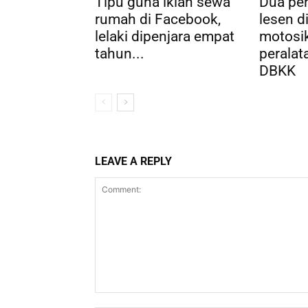
Tipu guna iklan sewa
Dua pen
rumah di Facebook,
lesen 
lelaki dipenjara empat
motosik
tahun...
peralata
DBKK
LEAVE A REPLY
Comment: