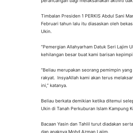
perancangan bagi melaksanakan aktiviti dak
Timbalan Presiden 1 PERKIS Abdul Sani Mar
Februari tahun lalu itu diasaskan oleh beka
Ukin.
“Pemergian Allahyarham Datuk Seri Lajim 
kehilangan besar buat kami barisan kepimp
“Beliau merupakan seorang pemimpin yang b
rakyat. InsyaAllah kami akan terus melaks
ini,” katanya.
Beliau berkata demikian ketika ditemui sel
Ukin di Tanah Perkuburan Islam Kampung Keb
Bacaan Yasin dan Tahlil turut diadakan serta
dan anaknya Mohd Azman Lajim.