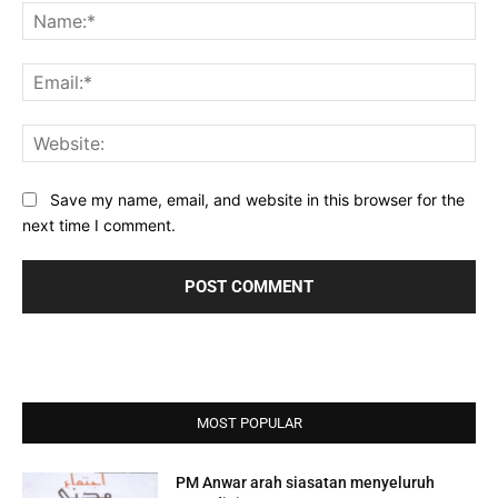
Na
Ema
Web
Save my name, email, and website in this browser for the
next time I comment.
MOST POPULAR
PM Anwar arah siasatan menyeluruh