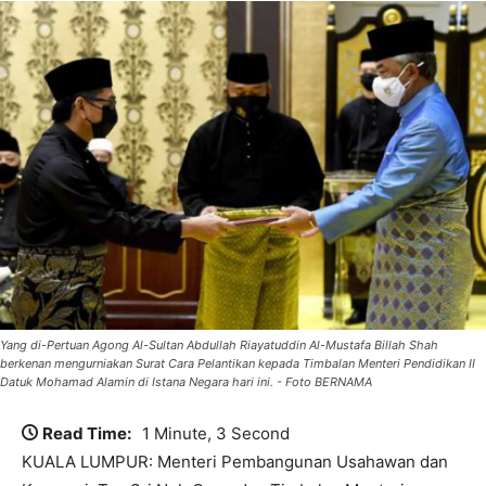
Yang di-Pertuan Agong Al-Sultan Abdullah Riayatuddin Al-Mustafa Billah Shah
berkenan mengurniakan Surat Cara Pelantikan kepada Timbalan Menteri Pendidikan II
Datuk Mohamad Alamin di Istana Negara hari ini. - Foto BERNAMA
Read Time:
1 Minute, 3 Second
KUALA LUMPUR: Menteri Pembangunan Usahawan dan