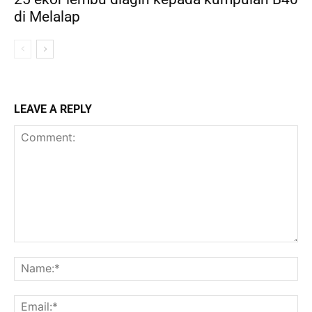
di Melalap
LEAVE A REPLY
Comment:
Na
Ema