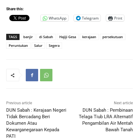
Share this:
WhatsApp
Telegram
Print
TAGS
banjir
di Sabah
Hajiji Gesa
kerajaan
persekutuan
Peruntukan
Salur
Segera
Previous article
Next article
DUN Sabah : Kerajaan Negeri
DUN Sabah : Pembinaan
Tidak Bercadang Beri
Telaga Tiub LRA Alternatif
Dokumen Atau
Pengambilan Air Mentah
Kewarganegaraan Kepada
Bawah Tanah
PATI