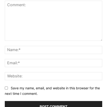
Comment:
Na
Ema
Web
Save my name, email, and website in this browser for the
next time I comment.