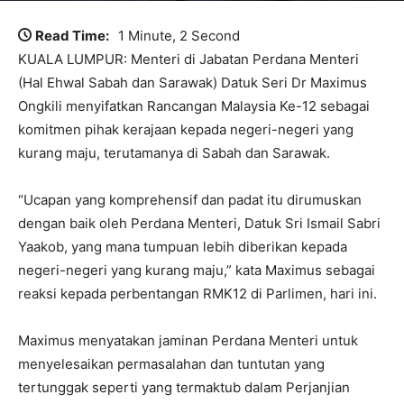
Read Time:
1 Minute, 2 Second
KUALA LUMPUR: Menteri di Jabatan Perdana Menteri
(Hal Ehwal Sabah dan Sarawak) Datuk Seri Dr Maximus
Ongkili menyifatkan Rancangan Malaysia Ke-12 sebagai
komitmen pihak kerajaan kepada negeri-negeri yang
kurang maju, terutamanya di Sabah dan Sarawak.
“Ucapan yang komprehensif dan padat itu dirumuskan
dengan baik oleh Perdana Menteri, Datuk Sri Ismail Sabri
Yaakob, yang mana tumpuan lebih diberikan kepada
negeri-negeri yang kurang maju,” kata Maximus sebagai
reaksi kepada perbentangan RMK12 di Parlimen, hari ini.
Maximus menyatakan jaminan Perdana Menteri untuk
menyelesaikan permasalahan dan tuntutan yang
tertunggak seperti yang termaktub dalam Perjanjian