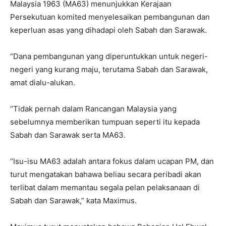
Malaysia 1963 (MA63) menunjukkan Kerajaan
Persekutuan komited menyelesaikan pembangunan dan
keperluan asas yang dihadapi oleh Sabah dan Sarawak.
“Dana pembangunan yang diperuntukkan untuk negeri-
negeri yang kurang maju, terutama Sabah dan Sarawak,
amat dialu-alukan.
“Tidak pernah dalam Rancangan Malaysia yang
sebelumnya memberikan tumpuan seperti itu kepada
Sabah dan Sarawak serta MA63.
“Isu-isu MA63 adalah antara fokus dalam ucapan PM, dan
turut mengatakan bahawa beliau secara peribadi akan
terlibat dalam memantau segala pelan pelaksanaan di
Sabah dan Sarawak,” kata Maximus.