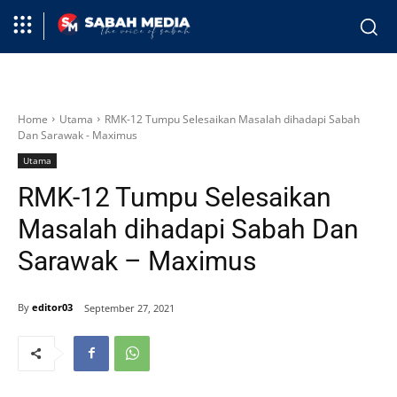
Home
Utama
RMK-12 Tumpu Selesaikan Masalah dihadapi Sabah
Dan Sarawak - Maximus
Utama
RMK-12 Tumpu Selesaikan
Masalah dihadapi Sabah Dan
Sarawak – Maximus
By
editor03
September 27, 2021