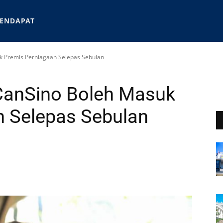
ENDAPAT
k Premis Perniagaan Selepas Sebulan
CanSino Boleh Masuk
n Selepas Sebulan