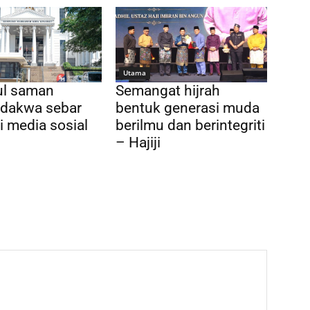
Utama
l saman
Semangat hijrah
, dakwa sebar
bentuk generasi muda
di media sosial
berilmu dan berintegriti
– Hajiji