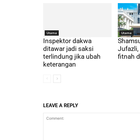
Utama
Utama
Inspektor dakwa
Shamsu
ditawar jadi saksi
Jufazli
terlindung jika ubah
fitnah 
keterangan
LEAVE A REPLY