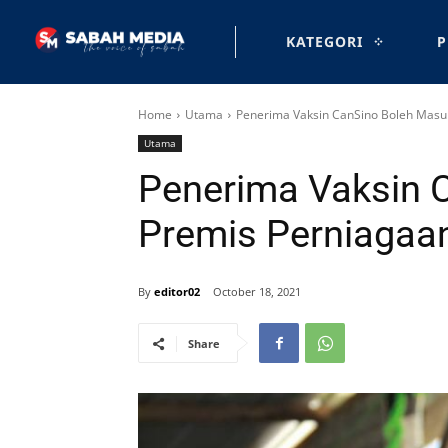
KATEGORI
P
Home
Utama
Penerima Vaksin CanSino Boleh Masu
Utama
Penerima Vaksin 
Premis Perniagaa
By
editor02
October 18, 2021
Share