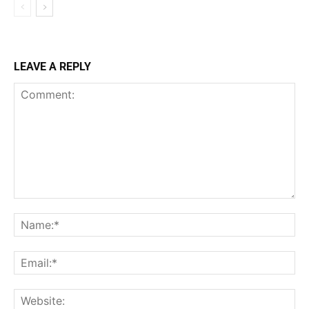
LEAVE A REPLY
Comment:
Na
Ema
Web