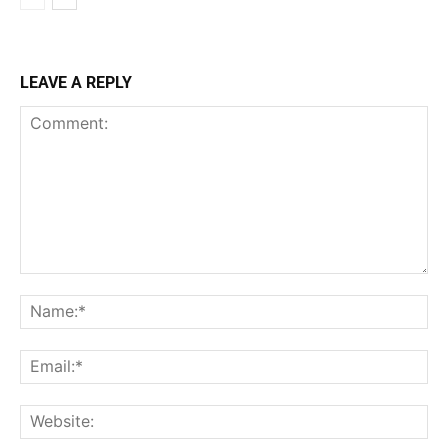
LEAVE A REPLY
Comment:
Na
Ema
Web