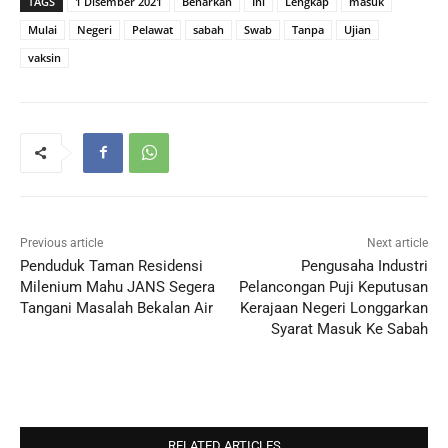
TAGS
1 Disember 2021
Benarkan
Ini
Lengkap
masuk
Mulai
Negeri
Pelawat
sabah
Swab
Tanpa
Ujian
vaksin
Previous article
Next article
Penduduk Taman Residensi
Pengusaha Industri
Milenium Mahu JANS Segera
Pelancongan Puji Keputusan
Tangani Masalah Bekalan Air
Kerajaan Negeri Longgarkan
Syarat Masuk Ke Sabah
RELATED ARTICLES