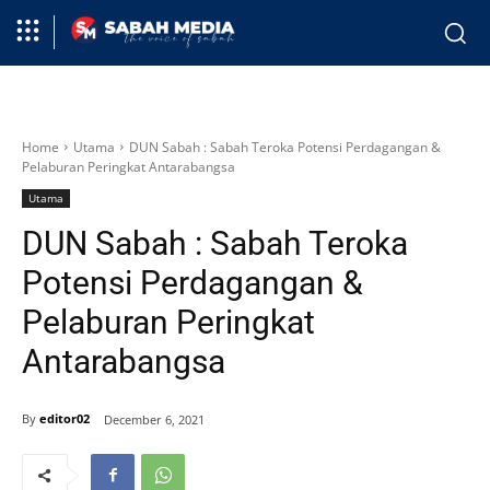
Home
Utama
DUN Sabah : Sabah Teroka Potensi Perdagangan &
Pelaburan Peringkat Antarabangsa
Utama
DUN Sabah : Sabah Teroka
Potensi Perdagangan &
Pelaburan Peringkat
Antarabangsa
By
editor02
December 6, 2021