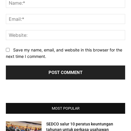
Na
Ema
Web
Save my name, email, and website in this browser for the
next time I comment.
MOST POPULAR
SEDCO salur 10 peratus keuntungan
tahunan untuk perkasa usahawan