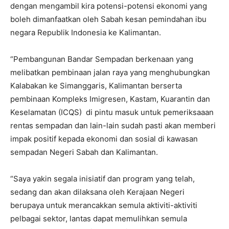
dengan mengambil kira potensi-potensi ekonomi yang
boleh dimanfaatkan oleh Sabah kesan pemindahan ibu
negara Republik Indonesia ke Kalimantan.
“Pembangunan Bandar Sempadan berkenaan yang
melibatkan pembinaan jalan raya yang menghubungkan
Kalabakan ke Simanggaris, Kalimantan berserta
pembinaan Kompleks Imigresen, Kastam, Kuarantin dan
Keselamatan (ICQS) di pintu masuk untuk pemeriksaaan
rentas sempadan dan lain-lain sudah pasti akan memberi
impak positif kepada ekonomi dan sosial di kawasan
sempadan Negeri Sabah dan Kalimantan.
“Saya yakin segala inisiatif dan program yang telah,
sedang dan akan dilaksana oleh Kerajaan Negeri
berupaya untuk merancakkan semula aktiviti-aktiviti
pelbagai sektor, lantas dapat memulihkan semula