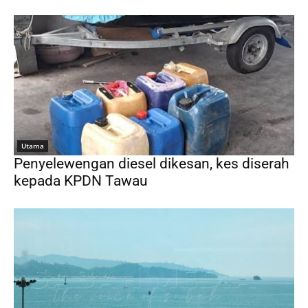
Utama
Penyelewengan diesel dikesan, kes diserah
kepada KPDN Tawau