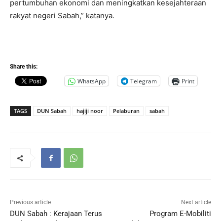
pertumbuhan ekonomi dan meningkatkan kesejahteraan
rakyat negeri Sabah,” katanya.
Share this:
WhatsApp
Telegram
Print
TAGS
DUN Sabah
hajiji noor
Pelaburan
sabah
Previous article
Next article
DUN Sabah : Kerajaan Terus
Program E-Mobiliti