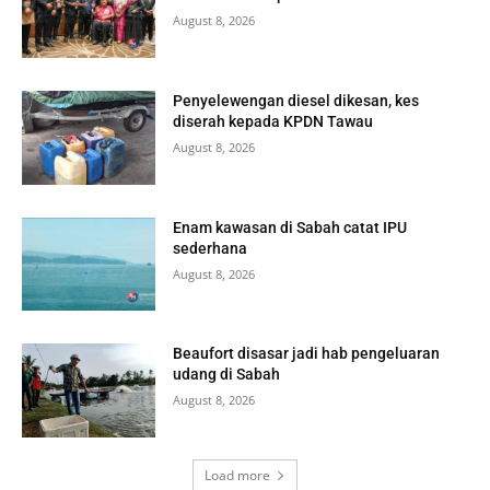
August 8, 2026
Penyelewengan diesel dikesan, kes
diserah kepada KPDN Tawau
August 8, 2026
Enam kawasan di Sabah catat IPU
sederhana
August 8, 2026
Beaufort disasar jadi hab pengeluaran
udang di Sabah
August 8, 2026
Load more