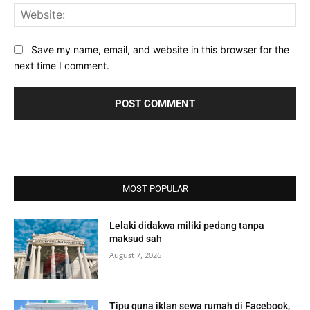
Web
Save my name, email, and website in this browser for the
next time I comment.
MOST POPULAR
Lelaki didakwa miliki pedang tanpa
maksud sah
August 7, 2026
Tipu guna iklan sewa rumah di Facebook,