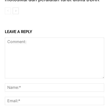
LEAVE A REPLY
Comment:
Na
Ema