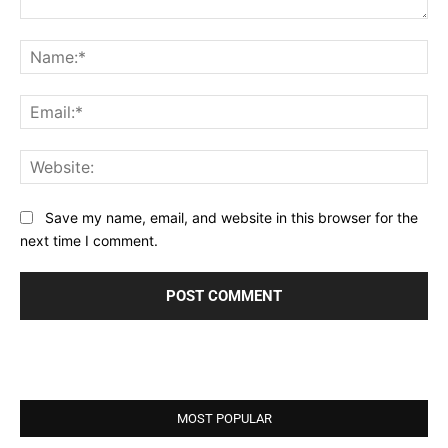
Comment:
Na
Ema
Web
Save my name, email, and website in this browser for the
next time I comment.
MOST POPULAR