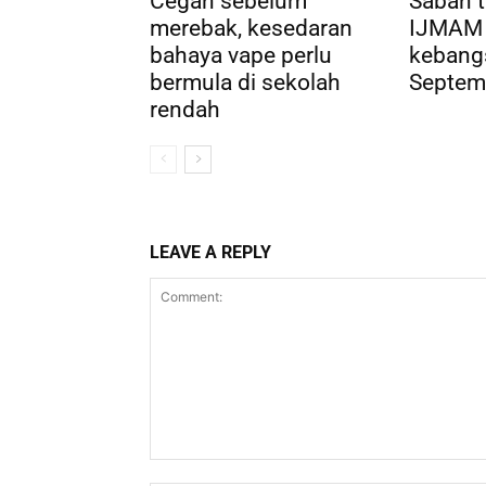
Cegah sebelum
Sabah 
merebak, kesedaran
IJMAM 
bahaya vape perlu
kebang
bermula di sekolah
Septemb
rendah
LEAVE A REPLY
Comment: