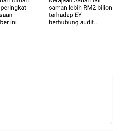
tuan tumah
Kerajaan Sabah fail
peringkat
saman lebih RM2 bilion
saan
terhadap EY
er ini
berhubung audit...