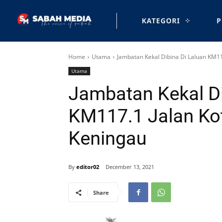
KATEGORI
P
Home
Utama
Jambatan Kekal Dibina Di Laluan KM11
Utama
Jambatan Kekal Di
KM117.1 Jalan Ko
Keningau
By
editor02
December 13, 2021
Share